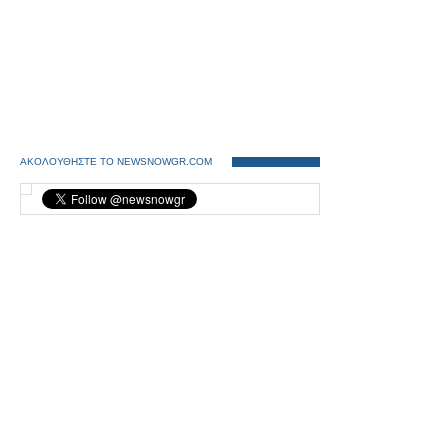
ΑΚΟΛΟΥΘΗΣΤΕ ΤΟ NEWSNOWGR.COM