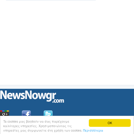
Ta cookies μας βοηθούν να σας παρέχουμε
OK
καλύτερες υπηρεσίες. Χρησιμοποιώντας τις
Οι
Ειδήσεις
του NewsNowgr.com στο
iNews
υπηρεσίες μας συμφωνείτε στη χρήση των cookies.
Περισσότερα
Σχετικά με το NewsNowgr.com | Αποποίηση Ευθυνών | Διαγραφή ή Τροποποίηση Άρθρων | 