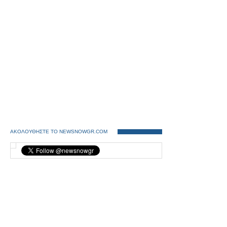
ΑΚΟΛΟΥΘΗΣΤΕ ΤΟ NEWSNOWGR.COM