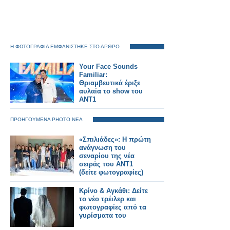
Η ΦΩΤΟΓΡΑΦΙΑ ΕΜΦΑΝΙΣΤΗΚΕ ΣΤΟ ΑΡΘΡΟ
Your Face Sounds
Familiar:
Θριαμβευτικά έριξε
αυλαία το show του
ΑΝΤ1
ΠΡΟΗΓΟΥΜΕΝΑ PHOTO ΝΕΑ
«Σπιλιάδες»: Η πρώτη
ανάγνωση του
σεναρίου της νέα
σειράς του ΑΝΤ1
(δείτε φωτογραφίες)
Κρίνο & Αγκάθι: Δείτε
το νέο τρέιλερ και
φωτογραφίες από τα
γυρίσματα του