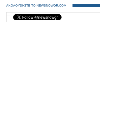
ΑΚΟΛΟΥΘΗΣΤΕ ΤΟ NEWSNOWGR.COM