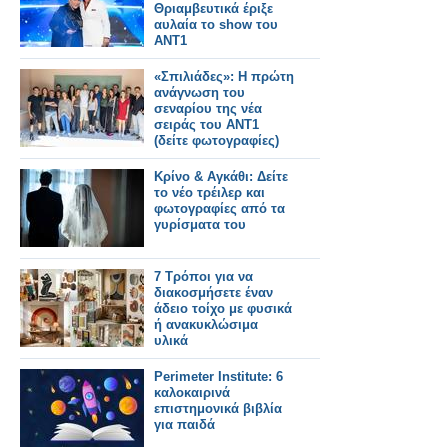
Θριαμβευτικά έριξε
αυλαία το show του
ΑΝΤ1
«Σπιλιάδες»: Η πρώτη
ανάγνωση του
σεναρίου της νέα
σειράς του ΑΝΤ1
(δείτε φωτογραφίες)
Κρίνο & Αγκάθι: Δείτε
το νέο τρέιλερ και
φωτογραφίες από τα
γυρίσματα του
7 Τρόποι για να
διακοσμήσετε έναν
άδειο τοίχο με φυσικά
ή ανακυκλώσιμα
υλικά
Perimeter Institute: 6
καλοκαιρινά
επιστημονικά βιβλία
για παιδά