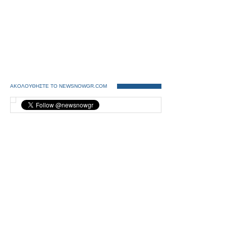
ΑΚΟΛΟΥΘΗΣΤΕ ΤΟ NEWSNOWGR.COM