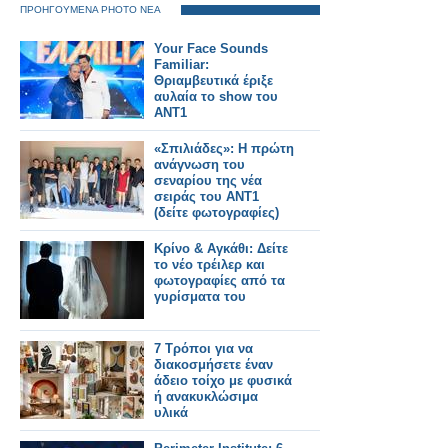
ΠΡΟΗΓΟΥΜΕΝΑ PHOTO ΝΕΑ
Your Face Sounds
Familiar:
Θριαμβευτικά έριξε
αυλαία το show του
ΑΝΤ1
«Σπιλιάδες»: Η πρώτη
ανάγνωση του
σεναρίου της νέα
σειράς του ΑΝΤ1
(δείτε φωτογραφίες)
Κρίνο & Αγκάθι: Δείτε
το νέο τρέιλερ και
φωτογραφίες από τα
γυρίσματα του
7 Τρόποι για να
διακοσμήσετε έναν
άδειο τοίχο με φυσικά
ή ανακυκλώσιμα
υλικά