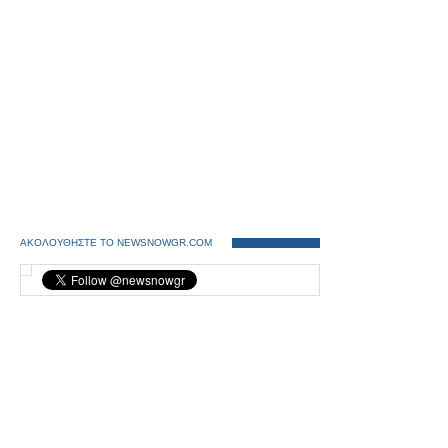
ΑΚΟΛΟΥΘΗΣΤΕ ΤΟ NEWSNOWGR.COM