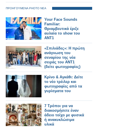
ΠΡΟΗΓΟΥΜΕΝΑ PHOTO ΝΕΑ
Your Face Sounds
Familiar:
Θριαμβευτικά έριξε
αυλαία το show του
ΑΝΤ1
«Σπιλιάδες»: Η πρώτη
ανάγνωση του
σεναρίου της νέα
σειράς του ΑΝΤ1
(δείτε φωτογραφίες)
Κρίνο & Αγκάθι: Δείτε
το νέο τρέιλερ και
φωτογραφίες από τα
γυρίσματα του
7 Τρόποι για να
διακοσμήσετε έναν
άδειο τοίχο με φυσικά
ή ανακυκλώσιμα
υλικά