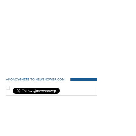
ΑΚΟΛΟΥΘΗΣΤΕ ΤΟ NEWSNOWGR.COM