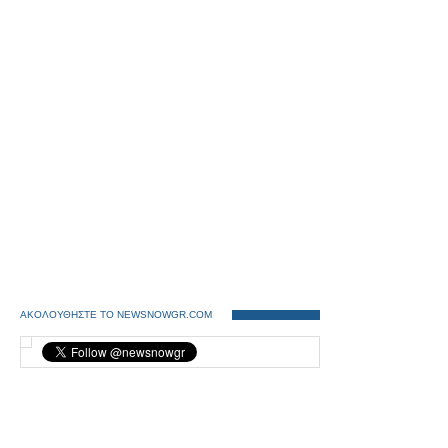
ΑΚΟΛΟΥΘΗΣΤΕ ΤΟ NEWSNOWGR.COM