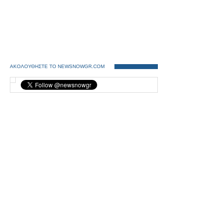
ΑΚΟΛΟΥΘΗΣΤΕ ΤΟ NEWSNOWGR.COM