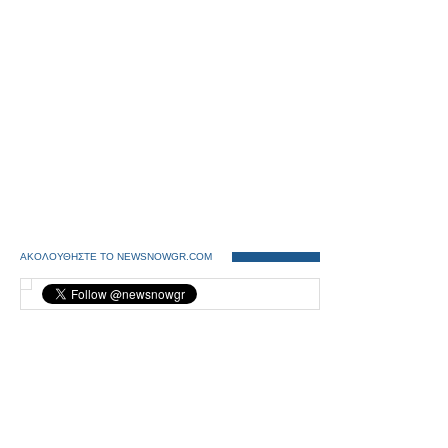
ΑΚΟΛΟΥΘΗΣΤΕ ΤΟ NEWSNOWGR.COM