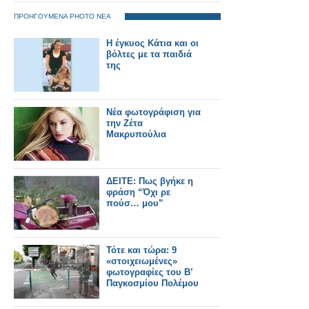
ΠΡΟΗΓΟΥΜΕΝΑ PHOTO ΝΕΑ
Η έγκυος Κάτια και οι
βόλτες με τα παιδιά
της
Νέα φωτογράφιση για
την Ζέτα
Μακρυπούλια
ΔΕΙΤΕ: Πως βγήκε η
φράση “Όχι ρε
πούσ… μου”
Τότε και τώρα: 9
«στοιχειωμένες»
φωτογραφίες του Β’
Παγκοσμίου Πολέμου