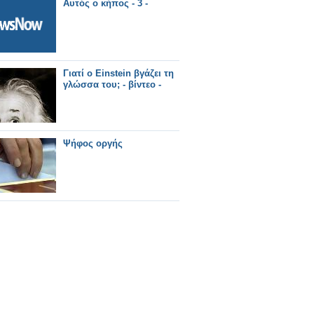
Αυτός ο κήπος - 3 -
Γιατί ο Einstein βγάζει τη
γλώσσα του; - βίντεο -
Ψήφος οργής