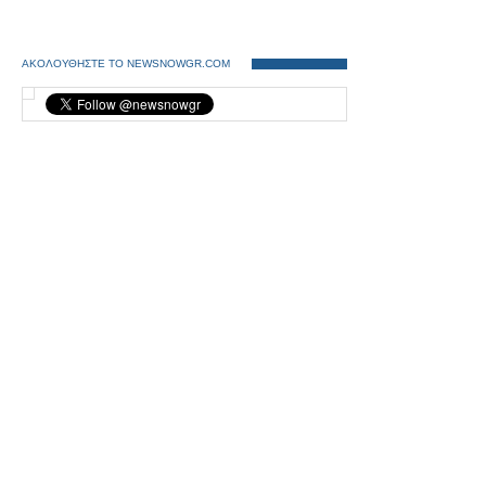
ΑΚΟΛΟΥΘΗΣΤΕ ΤΟ NEWSNOWGR.COM