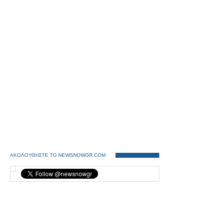
ΑΚΟΛΟΥΘΗΣΤΕ ΤΟ NEWSNOWGR.COM