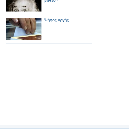
βίντεο -
Ψήφος οργής