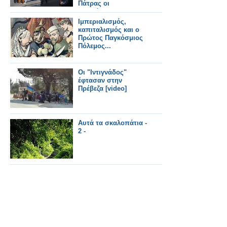
Πάτρας οι
εργαζόμενοι της
Αχαϊκής, με
Ιμπεριαλισμός,
συνθήματα κατά του
καπιταλισμός και ο
"λουκέτου"
Πρώτος Παγκόσμιος
Πόλεμος...
Οι "Ιντιγνάδος"
έφτασαν στην
Πρέβεζα [video]
Αυτά τα σκαλοπάτια -
2 -