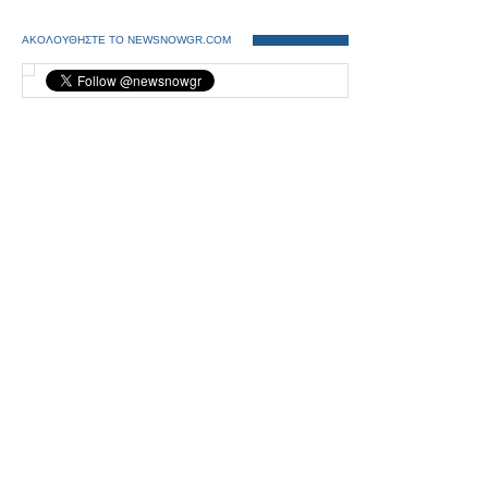
ΑΚΟΛΟΥΘΗΣΤΕ ΤΟ NEWSNOWGR.COM