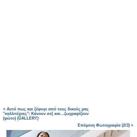
< Αυτό πως και ξέφυγε από τους δικούς μας
"καλλιτέχνες": Κάνουν σεξ και…ζωγραφίζουν
(φώτο) (GALLERY)
Επόμενη Φωτογραφία (2/3) >