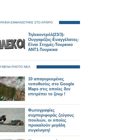
ΡΑΦΙΑ ΕΜΦΑΝΙΣΤΗΚΕ ΣΤΟ ΑΡΘΡΟ
Τηλεκοντρόλ(23/3)-
Ουγγαρέζος-Ευαγγέλατος-
Είναι Στιγμές-Τουρκικο
ΑΝΤ1-Τουρκικα
ΥΜΕΝΑ PHOTO ΝΕΑ
10 απαγορευμένες
τοποθεσίες στο Google
Maps στις οποίες δεν
επιτρέπει το ζουμ !
Φωτογραφίες
συμπεριφοράς ζεύγους
πουλιών, οι οποίες
προκαλούν μεγάλη
συγκίνηση!