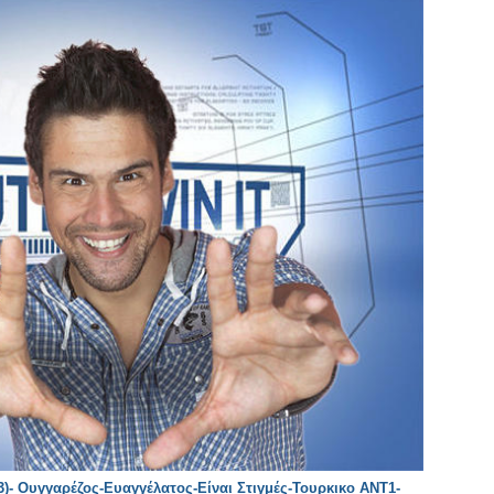
)- Ουγγαρέζος-Ευαγγέλατος-Είναι Στιγμές-Τουρκικο ΑΝΤ1-