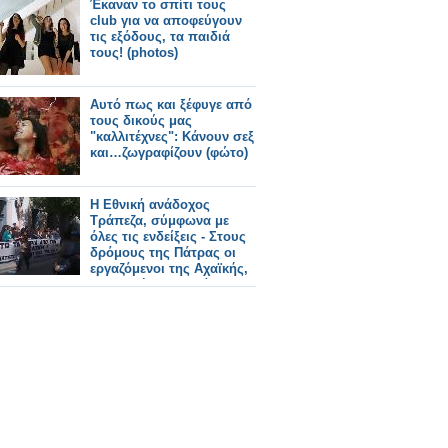
Έκαναν το σπίτι τους
club για να αποφεύγουν
τις εξόδους, τα παιδιά
τους! (photos)
Αυτό πως και ξέφυγε από
τους δικούς μας
"καλλιτέχνες": Κάνουν σεξ
και…ζωγραφίζουν (φώτο)
Η Εθνική ανάδοχος
Τράπεζα, σύμφωνα με
όλες τις ενδείξεις - Στους
δρόμους της Πάτρας οι
εργαζόμενοι της Αχαϊκής,
με συνθήματα κατά του
"λουκέτου"