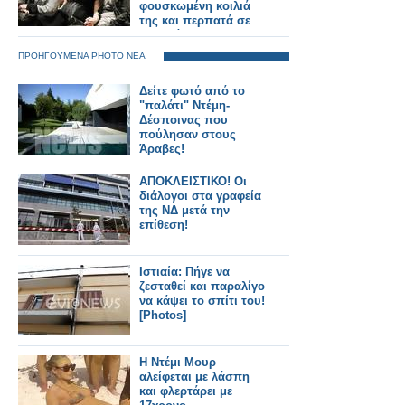
φουσκωμένη κοιλιά
της και περπατά σε
ψηλοτάκουνα!
ΠΡΟΗΓΟΥΜΕΝΑ PHOTO ΝΕΑ
Δείτε φωτό από το
"παλάτι" Ντέμη-
Δέσποινας που
πούλησαν στους
Άραβες!
ΑΠΟΚΛΕΙΣΤΙΚΟ! Οι
διάλογοι στα γραφεία
της ΝΔ μετά την
επίθεση!
Ιστιαία: Πήγε να
ζεσταθεί και παραλίγο
να κάψει το σπίτι του!
[Photos]
Η Ντέμι Μουρ
αλείφεται με λάσπη
και φλερτάρει με