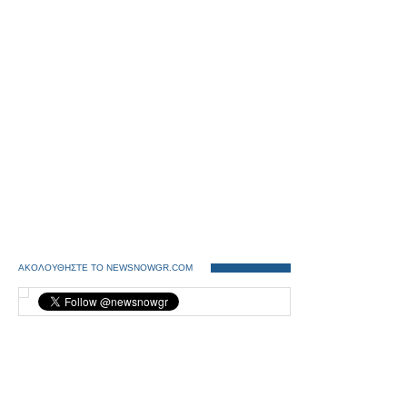
ΑΚΟΛΟΥΘΗΣΤΕ ΤΟ NEWSNOWGR.COM