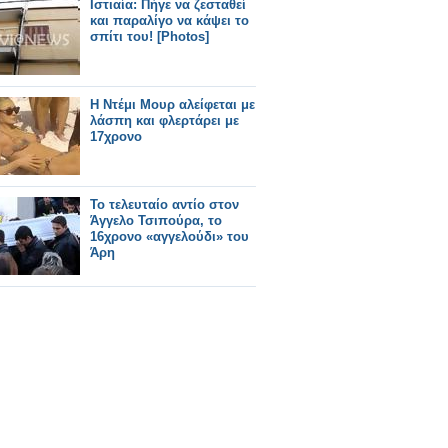
Ιστιαία: Πήγε να ζεσταθεί
και παραλίγο να κάψει το
σπίτι του! [Photos]
Η Ντέμι Μουρ αλείφεται με
λάσπη και φλερτάρει με
17χρονο
Το τελευταίο αντίο στον
Άγγελο Τσιπούρα, το
16χρονο «αγγελούδι» του
Άρη