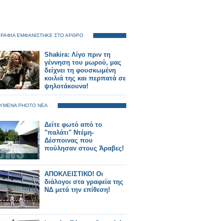
ΡΑΦΙΑ ΕΜΦΑΝΙΣΤΗΚΕ ΣΤΟ ΑΡΘΡΟ
Shakira: Λίγο πριν τη
γέννηση του μωρού, μας
δείχνει τη φουσκωμένη
κοιλιά της και περπατά σε
ψηλοτάκουνα!
ΥΜΕΝΑ PHOTO ΝΕΑ
Δείτε φωτό από το
"παλάτι" Ντέμη-
Δέσποινας που
πούλησαν στους Άραβες!
ΑΠΟΚΛΕΙΣΤΙΚΟ! Οι
διάλογοι στα γραφεία της
ΝΔ μετά την επίθεση!