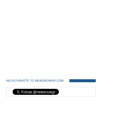
ΑΚΟΛΟΥΘΗΣΤΕ ΤΟ NEWSNOWGR.COM