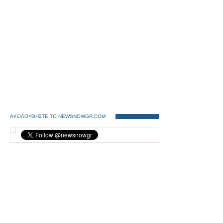
ΑΚΟΛΟΥΘΗΣΤΕ ΤΟ NEWSNOWGR.COM