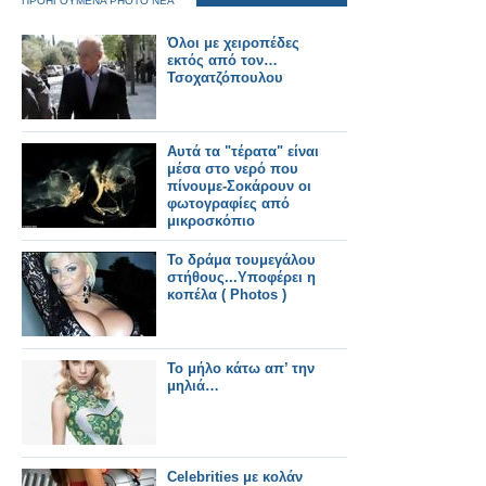
ΠΡΟΗΓΟΥΜΕΝΑ PHOTO ΝΕΑ
Όλοι με χειροπέδες
εκτός από τον…
Τσοχατζόπουλου
Αυτά τα "τέρατα" είναι
μέσα στο νερό που
πίνουμε-Σοκάρουν οι
φωτογραφίες από
μικροσκόπιο
Το δράμα τουμεγάλου
στήθους...Υποφέρει η
κοπέλα ( Photos )
Το μήλο κάτω απ’ την
μηλιά…
Celebrities με κολάν