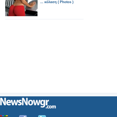
... κόλαση ( Photos )