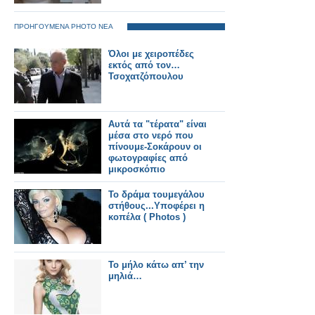
ΠΡΟΗΓΟΥΜΕΝΑ PHOTO ΝΕΑ
Όλοι με χειροπέδες
εκτός από τον…
Τσοχατζόπουλου
Αυτά τα "τέρατα" είναι
μέσα στο νερό που
πίνουμε-Σοκάρουν οι
φωτογραφίες από
μικροσκόπιο
Το δράμα τουμεγάλου
στήθους...Υποφέρει η
κοπέλα ( Photos )
Το μήλο κάτω απ’ την
μηλιά…