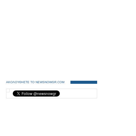
ΑΚΟΛΟΥΘΗΣΤΕ ΤΟ NEWSNOWGR.COM