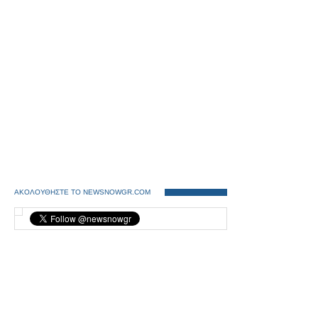
ΑΚΟΛΟΥΘΗΣΤΕ ΤΟ NEWSNOWGR.COM