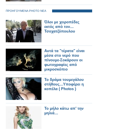
ΠΡΟΗΓΟΥΜΕΝΑ PHOTO ΝΕΑ
Όλοι με χειροπέδες
εκτός από τον…
Τσοχατζόπουλου
Αυτά τα "τέρατα" είναι
μέσα στο νερό που
πίνουμε-Σοκάρουν οι
φωτογραφίες από
μικροσκόπιο
Το δράμα τουμεγάλου
στήθους...Υποφέρει η
κοπέλα ( Photos )
Το μήλο κάτω απ’ την
μηλιά…