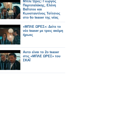
Μπλε Ώρες: Γιώργος
Παρτσαλάκης, Ελένη
Βαΐτσου και
Κωνσταντίνος Τσίτσιος
στο 6ο teaser της νέας
σειράς
«ΜΠΛΕ ΩΡΕΣ»: Δείτε το
νέο teaser με τρεις ακόμη
ήρωες
Αυτο είναι το 2ο teaser
στις «ΜΠΛΕ ΩΡΕΣ» του
ΣΚΑΪ