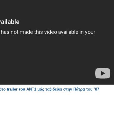
ο trailer του ΑΝΤ1 μάς ταξιδεύει στην Πάτρα του ’87