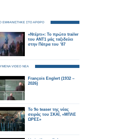
O ΕΜΦΑΝΙΣΤΗΚΕ ΣΤΟ ΑΡΘΡΟ
«Ντέρτι»: Το πρώτο trailer
του ΑΝΤ1 μάς ταξιδεύει
στην Πάτρα του ’87
ΥΜΕΝΑ VIDEO ΝΕΑ
François Englert (1932 –
2026)
Το 9ο teaser της νέας
σειράς του ΣΚΑΪ, «ΜΠΛΕ
ΩΡΕΣ»