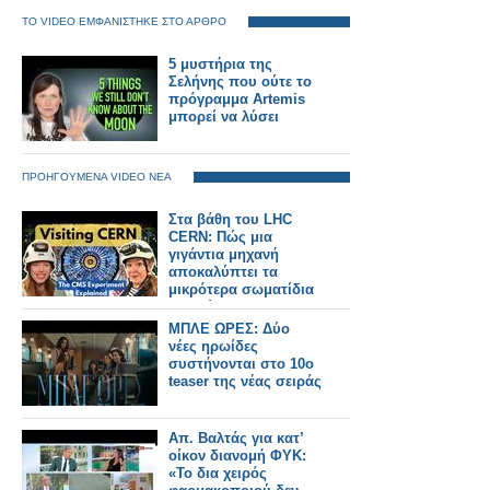
ΤΟ VIDEO ΕΜΦΑΝΙΣΤΗΚΕ ΣΤΟ ΑΡΘΡΟ
5 μυστήρια της
Σελήνης που ούτε το
πρόγραμμα Artemis
μπορεί να λύσει
ΠΡΟΗΓΟΥΜΕΝΑ VIDEO ΝΕΑ
Στα βάθη του LHC
CERN: Πώς μια
γιγάντια μηχανή
αποκαλύπτει τα
μικρότερα σωματίδια
του Σύμπαντος
ΜΠΛΕ ΩΡΕΣ: Δύο
νέες ηρωίδες
συστήνονται στο 10ο
teaser της νέας σειράς
Απ. Βαλτάς για κατ’
οίκον διανομή ΦΥΚ:
«To δια χειρός