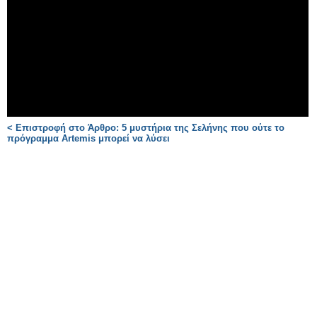
< Επιστροφή στο Άρθρο: 5 μυστήρια της Σελήνης που ούτε το
πρόγραμμα Artemis μπορεί να λύσει