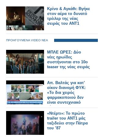
Κρίνο & Αγκάθι: Βγήκε
στον αέρα το δυνατό
τρέιλερ της νέας
σειράς του ΑΝΤ1
ΠΡΟΗΓΟΥΜΕΝΑ VIDEO ΝΕΑ
ΜΠΛΕ ΩΡΕΣ: Δύο
νέες ηρωίδες
συστήνονται στο 10ο
teaser της νέας σειράς
Απ. Βαλτάς για κατ’
οίκον διανομή ΦΥΚ:
«To δια χειρός
φαρμακοποιού δεν
είναι συντεχνιακό
ζήτημα» (video)
«Ντέρτι»: Το πρώτο
trailer του ΑΝΤ1 μάς
ταξιδεύει στην Πάτρα
του ’87