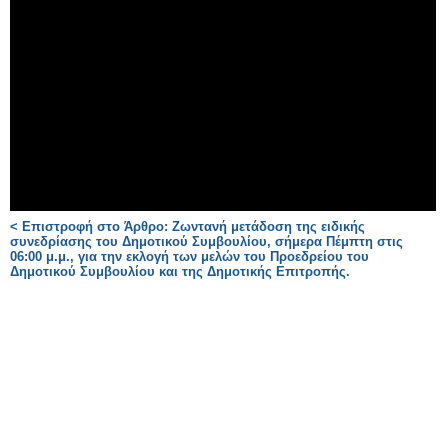
< Επιστροφή στο Άρθρο: Ζωντανή μετάδοση της ειδικής
συνεδρίασης του Δημοτικού Συμβουλίου, σήμερα Πέμπτη στις
06:00 μ.μ., για την εκλογή των μελών του Προεδρείου του
Δημοτικού Συμβουλίου και της Δημοτικής Επιτροπής.