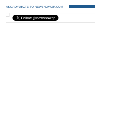
ΑΚΟΛΟΥΘΗΣΤΕ ΤΟ NEWSNOWGR.COM