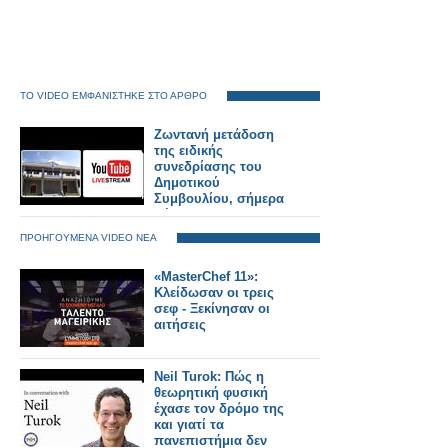
ΤΟ VIDEO ΕΜΦΑΝΙΣΤΗΚΕ ΣΤΟ ΑΡΘΡΟ
Ζωντανή μετάδοση
της ειδικής
συνεδρίασης του
Δημοτικού
Συμβουλίου, σήμερα
Πέμπτη στις 06:00
μ.μ., για την εκλογή
ΠΡΟΗΓΟΥΜΕΝΑ VIDEO ΝΕΑ
των μελών του
Προεδρείου του
«MasterChef 11»:
Δημοτικού
Κλείδωσαν οι τρεις
Συμβουλίου και της
σεφ - Ξεκίνησαν οι
Δημοτικής
αιτήσεις
Επιτροπής.
Neil Turok: Πώς η
θεωρητική φυσική
έχασε τον δρόμο της
και γιατί τα
πανεπιστήμια δεν