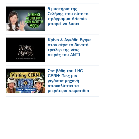
ενθαρρύνουν την
πρωτοτυπία
5 μυστήρια της
Σελήνης που ούτε το
πρόγραμμα Artemis
μπορεί να λύσει
Κρίνο & Αγκάθι: Βγήκε
στον αέρα το δυνατό
τρέιλερ της νέας
σειράς του ΑΝΤ1
Στα βάθη του LHC
CERN: Πώς μια
γιγάντια μηχανή
αποκαλύπτει τα
μικρότερα σωματίδια
του Σύμπαντος