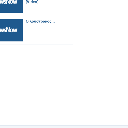
[Video]
O λουστρακος...