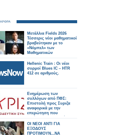
 ΑΡΘΡΑ
Μετάλλια Fields 2026
Τέσσερις νέοι μαθηματικοί
βραβεύτηκαν με το
«Νόμπελ» των
Μαθηματικών
Hellenic Train : Οι νέοι
συρμοί Blues IC – HTR
412 σε αριθμούς.
Ενημέρωση των
συλλόγων από ΠΦΣ:
Επιστολή προς Συριζα
αναφορικά με την
επερώτηση που
κατέθεσαν Βουλευτές του
για τα ΜΗΣΥΦΑ
ΟΙ ΝΕΟΙ ΑΝΤΙ ΓΙΑ
ΕΞΟΔΟΥΣ
ΠΡΟΤΙΜΟΥΝ...ΝΑ