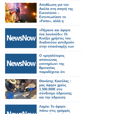
«Καλημέρα Ελλάδα»
Αποθέωση για τον
και «Νωρίς – Νωρίς»
Ακύλα στη σκηνή της
Eurovision –
Εντυπωσίασε το
«Ferto», αλλά η
σκηνοθεσία άφησε
ερωτήματα - Δείτε την
«Πήγαινε και άφησε
εμφάνιση σε Video
ένα λουλούδι»: Οι
Κινέζοι χρήστες του
διαδικτύου αντιδρούν
στην επανέναρξη των
ταξιδιών στη Βόρεια
Κορέα
Ο «μεγαλύτερος
απατεώνας
εισιτηρίων» της
Βρετανίας
παραδέχεται ότι
άφησε απλήρωτα
ταξίδια με τρένο
Θανάσης Κασόλας :
ύψους 18.000 λίρες
μας άφησε χρέος
1.500.000€ στο
σύνδεσμο ύδρευσης
και την ύδρευση
διαλυμένη και μας
κουνάει το δάχτυλο
Λαμία: Το άφησε
πάνω στις γραμμές