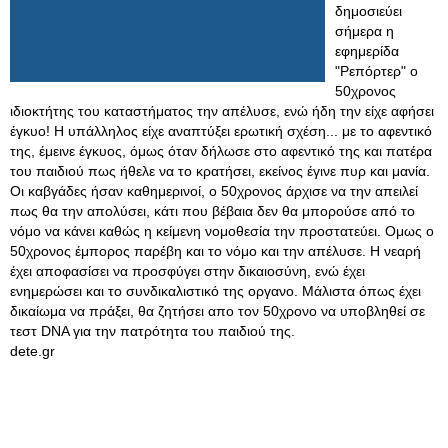
δημοσιεύει
σήμερα η
εφημερίδα
"Ρεπόρτερ" ο
50χρονος
ιδιοκτήτης του καταστήματος την απέλυσε, ενώ ήδη την είχε αφήσει
έγκυο! Η υπάλληλος είχε αναπτύξει ερωτική σχέση... με το αφεντικό
της, έμεινε έγκυος, όμως όταν δήλωσε στο αφεντικό της και πατέρα
του παιδιού πως ήθελε να το κρατήσει, εκείνος έγινε πυρ και μανία.
Οι καβγάδες ήσαν καθημερινοί, ο 50χρονος άρχισε να την απειλεί
πως θα την απολύσει, κάτι που βέβαια δεν θα μπορούσε από το
νόμο να κάνει καθώς η κείμενη νομοθεσία την προστατεύει. Ομως ο
50χρονος έμπορος παρέβη και το νόμο και την απέλυσε. Η νεαρή
έχει αποφασίσει να προσφύγει στην δικαιοσύνη, ενώ έχει
ενημερώσει και το συνδικαλιστικό της οργανο. Μάλιστα όπως έχει
δικαίωμα να πράξει, θα ζητήσει απο τον 50χρονο να υποβληθεί σε
τεστ DNA για την πατρότητα του παιδιού της.
dete.gr