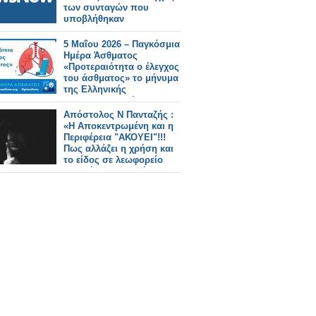
των συνταγών που
υποβλήθηκαν
5 Μαΐου 2026 – Παγκόσμια
Ημέρα Άσθματος
«Προτεραιότητα ο έλεγχος
του άσθματος» το μήνυμα
της Ελληνικής
Πνευμονολογικής
Εταιρείας
Απόστολος Ν Πανταζής :
«Η Αποκεντρωμένη και η
Περιφέρεια "ΑΚΟΥΕΙ"!!!
Πως αλλάζει η χρήση και
το είδος σε λεωφορείο
του Δήμου Ξηρομέρου!!
Που είναι ο έλεγχος, όλα
στην τύχη τους!!…»