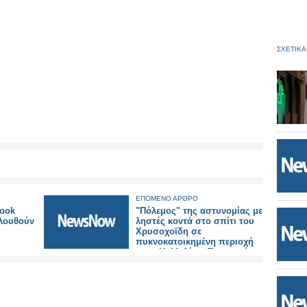
ΣΧΕΤΙΚΑ
ΕΠΟΜΕΝΟ ΑΡΘΡΟ
book
"Πόλεμος" της αστυνομίας με
λουθούν
ληστές κοντά στο σπίτι του
Χρυσοχοϊδη σε
πυκνοκατοικημένη περιοχή
στην Καλλιθέα – Τραυματίες
ένας αστυνομικός της ΔΙΑΣ
και ένας ληστής..