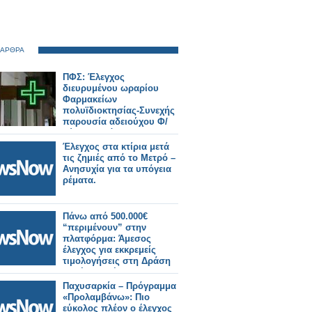
 ΑΡΘΡΑ
ΠΦΣ: Έλεγχος
διευρυμένου ωραρίου
Φαρμακείων
πολυϊδιοκτησίας-Συνεχής
παρουσία αδειούχου Φ/
ού στο ωράριο!
Έλεγχος στα κτίρια μετά
τις ζημιές από το Μετρό –
Ανησυχία για τα υπόγεια
ρέματα.
Πάνω από 500.000€
“περιμένουν” στην
πλατφόρμα: Άμεσος
έλεγχος για εκκρεμείς
τιμολογήσεις στη Δράση
Παχέος Εντέρου
Παχυσαρκία – Πρόγραμμα
«Προλαμβάνω»: Πιο
εύκολος πλέον ο έλεγχος