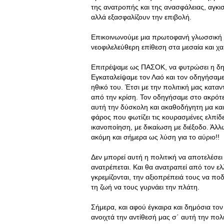
της ανατροπής και της ανασφάλειας, αγκ
αλλά εξασφαλίζουν την επιβολή.
Επικοινωνούμε μια πρωτοφανή γλωσσική 
νεοφιλελεύθερη επίθεση στα μεσαία και χ
Επιτρέψαμε ως ΠΑΣΟΚ, να φυτρώσει η δημ
Εγκαταλείψαμε τον Λαό και τον οδηγήσαμε
ηθικό του. Έτσι με την πολιτική μας κατα
από την κρίση. Τον οδηγήσαμε στο ακρότε
αυτή την δύσκολη και ακαθοδήγητη μα κα
φάρος που φωτίζει τις κουρασμένες ελπίδε
ικανοποίηση, με δικαίωση με διέξοδο. Άλλ
ακόμη και σήμερα ως λύση για το αύριο!!
Δεν μπορεί αυτή η πολιτική να αποτελέσε
ανατρέπεται. Και θα ανατραπεί από τον ελ
γκρεμίζονται, την αξιοπρέπειά τους να ποδ
τη ζωή να τους γυρνάει την πλάτη.
Σήμερα, και αφού έγκαιρα και δημόσια τον
ανοιχτά την αντίθεσή μας σ΄ αυτή την πο