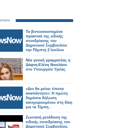
 ΑΡΘΡΑ
Τα βιντεοσκοπημένα
πρακτικά της ειδικής
συνεδρίασης του
Δημοτικού Συμβουλίου
την Πέμπτη 2 Ιουλίου
2026. Εκλογή νέου
Προεδρείου και Δημοτικής
Νέα γενική γραμματέας η
Επιτροπής.
Δάφνη‑Ελένη Νικολάου
στο Υπουργείο Υγείας
«Δεν θα μείνει τίποτα
αναπάντητο»: Η πρώτη
δημόσια δήλωση
κατηγορουμένου στη δίκη
για τα Τέμπη .
Ζωντανή μετάδοση της
ειδικής συνεδρίασης του
Δημοτικού Συμβουλίου,