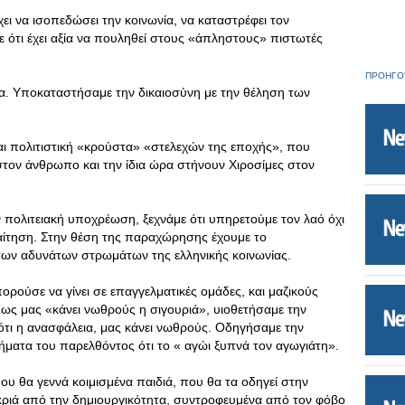
ει να ισοπεδώσει την κοινωνία, να καταστρέφει τον
 ότι έχει αξία να πουληθεί στους «άπληστους» πιστωτές
ΠΡΟΗΓΟ
ία. Υποκαταστήσαμε την δικαιοσύνη με την θέληση των
αι πολιτιστική «κρούστα» «στελεχών της εποχής», που
στον άνθρωπο και την ίδια ώρα στήνουν Χιροσίμες στον
ν πολιτειακή υποχρέωση, ξεχνάμε ότι υπηρετούμε τον λαό όχι
παίτηση. Στην θέση της παραχώρησης έχουμε το
ων αδυνάτων στρωμάτων της ελληνικής κοινωνίας.
ρούσε να γίνει σε επαγγελματικές ομάδες, και μαζικούς
πως μας «κάνει νωθρούς η σιγουριά», υιοθετήσαμε την
ότι η ανασφάλεια, μας κάνει νωθρούς. Οδηγήσαμε την
γήματα του παρελθόντος ότι το « αγώι ξυπνά τον αγωγιάτη».
ου θα γεννά κοιμισμένα παιδιά, που θα τα οδηγεί στην
ακριά από την δημιουργικότητα, συντροφευμένα από τον φόβο