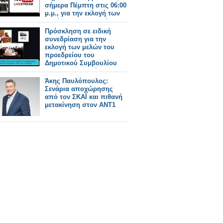
σήμερα Πέμπτη στις 06:00
μ.μ., για την εκλογή των
μελών του Προεδρείου
του Δημοτικού
Πρόσκληση σε ειδική
Συμβουλίου και της
συνεδρίαση για την
Δημοτικής Επιτροπής.
εκλογή των μελών του
προεδρείου του
Δημοτικού Συμβουλίου
και της Δημοτικής
Επιτροπής την Τετάρτη 1
Άκης Παυλόπουλος:
Ιουλίου.
Σενάρια αποχώρησης
από τον ΣΚΑΪ και πιθανή
μετακίνηση στον ΑΝΤ1