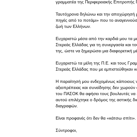
γραμματέα της Περιφερειακής Επιτροπής
Ταυτόχρονα δηλώνω και την αποχώρησή μ
πηγές από το ποτάμι» που το αναγεννούσε 
ζωή των Ελλήνων.
Ευχαριστώ μέσα από την καρδιά μου τα μέ
Στερεάς Ελλάδας για τη συνεργασία και τ
της, ώστε να ξημερώσει μια διαφορετική μ
Ευχαριστώ τα μέλη της Π.Ε. και τους Γρ
Στερεάς Ελλάδας που με εμπιστεύθηκαν κα
Η παραίτησή μου ενδεχομένως κάποιους ν
αξιοπρέπειας και συνείδησης δεν χωρούν 
του ΠΑΣΟΚ θα αφήσει τους βουλευτές να ε
αυτού επιλέχτηκε ο δρόμος της αστικής δ
διαγραφών.
Είναι προφανές ότι δεν θα «κάτσω σπίτι»
Σύντροφοι,