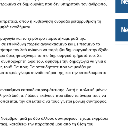
ιστρωμένα σε δημιουργίες που δεν υπηρετούν τον άνθρωπο,
απρέπεια, όπου η κυβέρνηση ονομάζει μεταρρύθμιση τη
αμηλά εισοδήματα.
αγωγία και το χειρότερο πορευτήκαμε μαζί της.
 σε επικίνδυνη πορεία αγανακτισμένο και με πεσμένο το
ντήσαμε τον λαό ανίκανο να παρέμβει δημιουργικά στην έξοδο
ρο όριο, φτωχύναμε τα πιο δημιουργικά τμήματά του. Σε
ι ανυποχώρητη ώρα του, αφήσαμε την δημαγωγία να γίνει ο
ς του!! Για πού; Για οπουδήποτε που να μοιάζει με
ωστε εμείς γίναμε συνοδοιπόροι της, και την επικαλούμαστε
ι αντικείμενο επαναδιαπραγμάτευσης. Αυτή η πολιτική μόνον
ληνικό λαό, απ’ όλους εκείνους που είδαν τα όνειρά τους να
οπατείται, την απελπισία να τους γίνεται μόνιμη σύντροφος,
 Νοέμβριο, μαζί με δύο άλλους συντρόφους, είχαμε εκφράσει
λιτική, καταθέτω την παραίτησή μου από τη θέση του