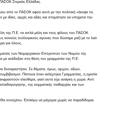
 ΠΑΣΟΚ Στερεάς Ελλάδας.
ου από το ΠΑΣΟΚ αφού αυτό με την πολιτική «έκοψε τις
με ιδέες, αρχές και αξίες και σταμάτησε να υπηρετεί την
λη της Π.Ε. τα απλά μέλη και τους φίλους του ΠΑΣΟΚ
ους κοινούς συλλογικούς αγώνες που δώσαμε μαζί με το λαό
έρα για όλους.
αμματείς των Νομαρχιακών Επιτροπών των Νομών της
ι με ανέδειξαν στη θέση του γραμματέα της Π.Ε.
α δυσαρεστήσει. Σε θέματα, όμως, αρχών, αξιών,
συμβιβασμοί. Πίστευα όταν εκλέχτηκα Γραμματέας, η ηγεσία
κφραστούν ελεύθερα, γιατί αυτό είχε ανάγκη η χώρα. Αντί
ιαπαιδαγώγησης, της κομματικής πειθαρχίας και των
. Θα συνεχίσω. Επιλέγω να μάχομαι χωρίς να παραδίδομαι.