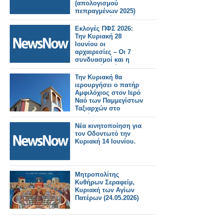
(απολογισμού
πεπραγμένων 2025)
της Κυριακή 5 Ιουλίου
2026.
Εκλογές ΠΦΣ 2026:
Την Κυριακή 28
Ιουνίου οι
αρχαιρεσίες – Οι 7
συνδυασμοί και η
σημερινή διοίκηση
Την Κυριακή θα
ιερουργήσει ο πατήρ
Αμφιλόχιος στον Ιερό
Ναό των Παμμεγίστων
Ταξιαρχών στο
Αγράμπελο.. .
Νέα κινητοποίηση για
τον Οδοντωτό την
Κυριακή 14 Ιουνίου.
Μητροπολίτης
Κυθήρων Σεραφείμ,
Κυριακή των Αγίων
Πατέρων (24.05.2026)