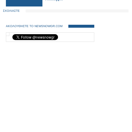
ΣΧΟΛΙΑΣΤΕ
ΑΚΟΛΟΥΘΗΣΤΕ ΤΟ NEWSNOWGR.COM