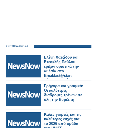
ΣΧΕΤΙΚΑ ΑΡΘΡΑ
Ελένη Χατζίδου και
Ετεοκλής Παύλου
έριξαν οριστικά την
αυλαία στο
Breakfast@star:
Εύχομαι καλύτερες
μέρες για την
Γρήγορα και γραφικά:
τηλεόραση
Οι καλύτερες
διαδρομές τρένων σε
όλη την Ευρώπη
Καλές γιορτές και τις
καλύτερες ευχές για
το 2026 από ομάδα