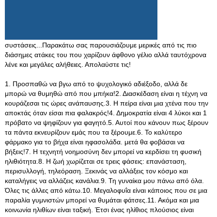
συστάσεις...Παρακάτω σας παρουσιάζουμε μερικές από τις πιο
διάσημες ατάκες του που χαρίζουν άφθονο γέλιο αλλά ταυτόχρονα
λένε και μεγάλες αλήθειες. Απολαύστε τις!
1. Προσπαθώ να βγω από το ψυχολογικό αδιέξοδο, αλλά δε
μπορώ να θυμηθώ από που μπήκα!2. Διασκέδαση είναι η τέχνη να
κουράζεσαι τις ώρες ανάπαυσης.3. Η πείρα είναι μια χτένα που την
αποκτάς όταν είσαι πια φαλακρός!4. Δημοκρατία είναι 4 λύκοι και 1
πρόβατο να ψηφίζουν για φαγητό.5. Αυτοί που κάνουν πως ξέρουν
τα πάντα εκνευρίζουν εμάς που τα ξέρουμε.6. Το καλύτερο
φάρμακο για το βήχα είναι ηφασολάδα. μετά θα φοβάσαι να
βήξεις!7. Η τεχνητή νοημοσύνη δεν μπορεί να κερδίσει τη φυσική
ηλιθιότητα.8. Η ζωή χωρίζεται σε τρεις φάσεις: επανάσταση,
περισυλλογή, τηλεόραση. Ξεκινάς να αλλάξεις τον κόσμο και
καταλήγεις να αλλάζεις κανάλια.9. Τη γυναίκα μου πάνω από όλα.
Όλες τις άλλες από κάτω.10. Μεγαλοφυΐα είναι κάποιος που σε μια
παραλία γυμνιστών μπορεί να θυμάται φάτσες.11
. Ακόμα και μια
κοινωνία ηλιθίων είναι ταξική. Έτσι ένας ηλίθιος πλούσιος είναι