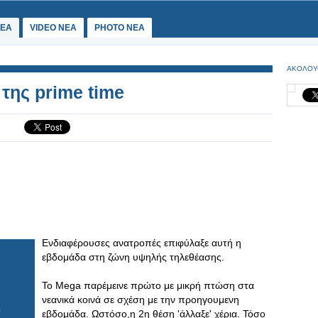
ΕΑ
VIDEO NEA
PHOTO NEA
ΑΚΟΛΟΥ
 της prime time
Ενδιαφέρουσες ανατροπές επιφύλαξε αυτή η
εβδομάδα στη ζώνη υψηλής τηλεθέασης.
Το Mega παρέμεινε πρώτο με μικρή πτώση στα
νεανικά κοινά σε σχέση με την προηγουμενη
εβδομάδα. Ωστόσο,η 2η θέση 'άλλαξε' χέρια. Τόσο