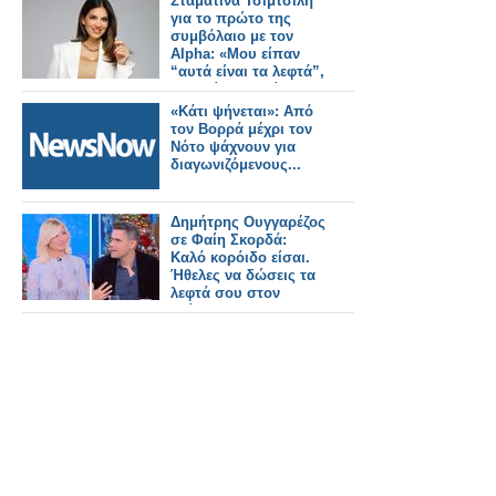
Σταματίνα Τσιμτσιλή
για το πρώτο της
συμβόλαιο με τον
Alpha: «Μου είπαν
“αυτά είναι τα λεφτά”,
τους είπα “εντάξει”,
δεν
«Κάτι ψήνεται»: Από
διαπραγματεύτηκα»
τον Βορρά μέχρι τον
Νότο ψάχνουν για
διαγωνιζόμενους...
Δημήτρης Ουγγαρέζος
σε Φαίη Σκορδά:
Καλό κορόιδο είσαι.
Ήθελες να δώσεις τα
λεφτά σου στον
Τσίπρα...