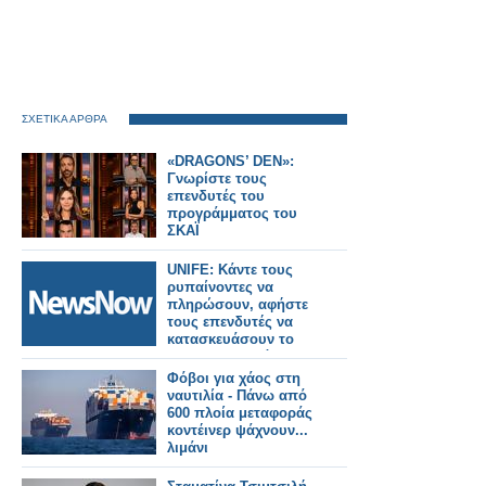
ΣΧΕΤΙΚΑ ΑΡΘΡΑ
«DRAGONS’ DEN»:
Γνωρίστε τους
επενδυτές του
προγράμματος του
ΣΚΑΪ
UNIFE: Κάντε τους
ρυπαίνοντες να
πληρώσουν, αφήστε
τους επενδυτές να
κατασκευάσουν το
σιδηροδρομικό
δίκτυο υψηλής
Φόβοι για χάος στη
ταχύτητας της
ναυτιλία - Πάνω από
Ευρώπης αξίας 345
600 πλοία μεταφοράς
δισεκατομμυρίων
κοντέινερ ψάχνουν...
ευρώ.
λιμάνι