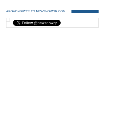
ΑΚΟΛΟΥΘΗΣΤΕ ΤΟ NEWSNOWGR.COM