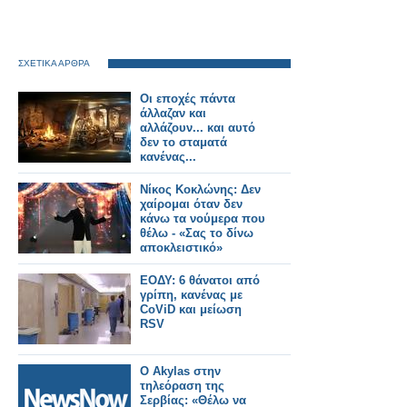
ΣΧΕΤΙΚΑ ΑΡΘΡΑ
Οι εποχές πάντα
άλλαζαν και
αλλάζουν... και αυτό
δεν το σταματά
κανένας...
Νίκος Κοκλώνης: Δεν
χαίρομαι όταν δεν
κάνω τα νούμερα που
θέλω - «Σας το δίνω
αποκλειστικό»
ΕΟΔΥ: 6 θάνατοι από
γρίπη, κανένας με
CoViD και μείωση
RSV
Ο Akylas στην
τηλεόραση της
Σερβίας: «Θέλω να