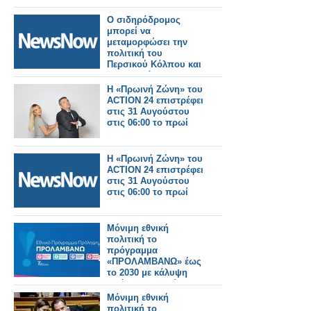
Ο σιδηρόδρομος
μπορεί να
μεταμορφώσει την
πολιτική του
Περσικού Κόλπου και
την παγκόσμια
ασφάλεια.
Η «Πρωινή Ζώνη» του
ACTION 24 επιστρέφει
στις 31 Αυγούστου
στις 06:00 το πρωί
Η «Πρωινή Ζώνη» του
ACTION 24 επιστρέφει
στις 31 Αυγούστου
στις 06:00 το πρωί
Μόνιμη εθνική
πολιτική το
πρόγραμμα
«ΠΡΟΛΑΜΒΑΝΩ» έως
το 2030 με κάλυψη
από τον Τακτικό
Προϋπολογισμό
Μόνιμη εθνική
πολιτική το