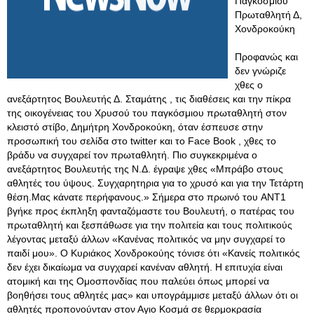
Παγκόσμιου
Πρωταθλητή Δ,
Χονδροκούκη
Προφανώς και
δεν γνώριζε
χθες ο
ανεξάρτητος Βουλευτής Δ. Σταμάτης , τις διαθέσεις και την πίκρα
της οικογένειας του Χρυσού του παγκόσμιου πρωταθλητή στον
κλειστό στίβο, Δημήτρη Χονδροκούκη, όταν έσπευσε στην
προσωπική του σελίδα στο twitter και το Face Book , χθες το
βράδυ να συγχαρεί τον πρωταθλητή. Πιο συγκεκριμένα ο
ανεξάρτητος Βουλευτής της Ν.Δ. έγραψε χθες «Μπράβο στους
αθλητές του ύψους. Συγχαρητηρια για το χρυσό και για την Τετάρτη
θέση.Μας κάνατε περήφανους.» Σήμερα στο πρωινό του ANT1
βγήκε προς έκπληξη φανταζόμαστε του Βουλευτή, ο πατέρας του
πρωταθλητή και ξεσπάθωσε για την πολιτεία και τους πολιτικούς
λέγοντας μεταξύ άλλων «Κανένας πολιτικός να μην συγχαρεί το
παιδί μου». Ο Κυριάκος Χονδροκούης τόνισε ότι «Κανείς πολιτικός
δεν έχει δικαίωμα να συγχαρεί κανέναν αθλητή. Η επιτυχία είναι
ατομική και της Ομοσπονδίας που παλεύει όπως μπορεί να
βοηθήσει τους αθλητές μας» και υπογράμμισε μεταξύ άλλων ότι οι
αθλητές προπονούνταν στον Αγιο Κοσμά σε θερμοκρασία