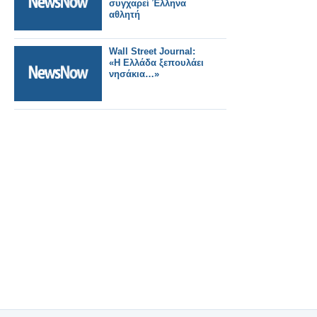
συγχαρεί Έλληνα
αθλητή
Wall Street Journal:
«Η Ελλάδα ξεπουλάει
νησάκια…»