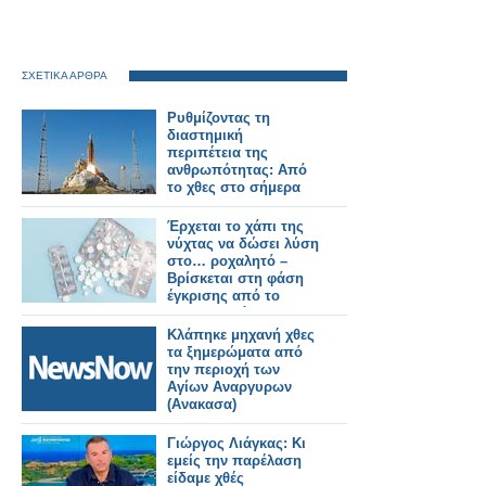
ΣΧΕΤΙΚΑ ΑΡΘΡΑ
Ρυθμίζοντας τη
διαστημική
περιπέτεια της
ανθρωπότητας: Από
το χθες στο σήμερα
Έρχεται το χάπι της
νύχτας να δώσει λύση
στο… ροχαλητό –
Βρίσκεται στη φάση
έγκρισης από το
αμερικανικό FDA
Κλάπηκε μηχανή χθες
τα ξημερώματα από
την περιοχή των
Αγίων Αναργυρων
(Ανακασα)
Γιώργος Λιάγκας: Κι
εμείς την παρέλαση
είδαμε χθές