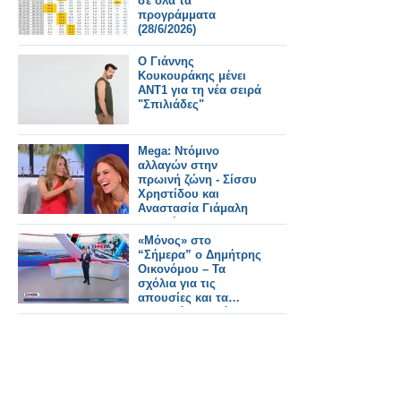
σε όλα τα
προγράμματα
(28/6/2026)
Ο Γιάννης
Κουκουράκης μένει
ΑΝΤ1 για τη νέα σειρά
"Σπιλιάδες"
Mega: Ντόμινο
αλλαγών στην
πρωινή ζώνη - Σίσσυ
Χρηστίδου και
Αναστασία Γιάμαλη
υποψήφιες για
καθημερινό slot
«Μόνος» στο
“Σήμερα” ο Δημήτρης
Οικονόμου – Τα
σχόλια για τις
απουσίες και τα…
ιαματικά λουτρά»