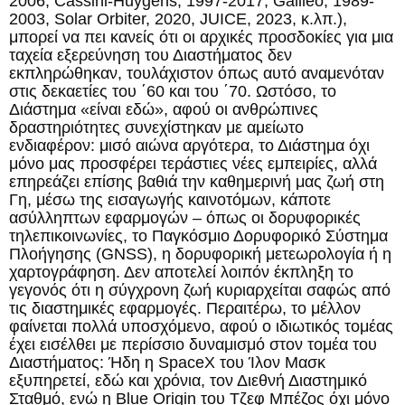
2006, Cassini-Huygens, 1997-2017, Galileo, 1989-
2003, Solar Orbiter, 2020, JUICE, 2023, κ.λπ.),
μπορεί να πει κανείς ότι οι αρχικές προσδοκίες για μια
ταχεία εξερεύνηση του Διαστήματος δεν
εκπληρώθηκαν, τουλάχιστον όπως αυτό αναμενόταν
στις δεκαετίες του ΄60 και του ΄70. Ωστόσο, το
Διάστημα «είναι εδώ», αφού οι ανθρώπινες
δραστηριότητες συνεχίστηκαν με αμείωτο
ενδιαφέρον: μισό αιώνα αργότερα, το Διάστημα όχι
μόνο μας προσφέρει τεράστιες νέες εμπειρίες, αλλά
επηρεάζει επίσης βαθιά την καθημερινή μας ζωή στη
Γη, μέσω της εισαγωγής καινοτόμων, κάποτε
ασύλληπτων εφαρμογών – όπως οι δορυφορικές
τηλεπικοινωνίες, το Παγκόσμιο Δορυφορικό Σύστημα
Πλοήγησης (GNSS), η δορυφορική μετεωρολογία ή η
χαρτογράφηση. Δεν αποτελεί λοιπόν έκπληξη το
γεγονός ότι η σύγχρονη ζωή κυριαρχείται σαφώς από
τις διαστημικές εφαρμογές. Περαιτέρω, το μέλλον
φαίνεται πολλά υποσχόμενο, αφού ο ιδιωτικός τομέας
έχει εισέλθει με περίσσιο δυναμισμό στον τομέα του
Διαστήματος: Ήδη η SpaceX του Ίλον Μασκ
εξυπηρετεί, εδώ και χρόνια, τον Διεθνή Διαστημικό
Σταθμό, ενώ η Blue Origin του Τζεφ Μπέζος όχι μόνο