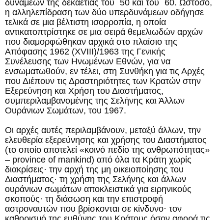
δυνάμεων της δεκαετίας του ΄50 και του ΄60. Ωστόσο,
η αλληλεπίδραση των δύο υπερδυνάμεων οδήγησε
τελικά σε μια βέλτιστη ισορροπία, η οποία
αντικατοπτρίστηκε σε μια σειρά θεμελιωδών αρχών
που διαμορφώθηκαν αρχικά στο πλαίσιο της
Απόφασης 1962 (XVIII)/1963 της Γενικής
Συνέλευσης των Ηνωμένων Εθνών, για να
ενσωματωθούν, εν τέλει, στη Συνθήκη για τις Αρχές
που Διέπουν τις Δραστηριότητες των Κρατών στην
Εξερεύνηση και Χρήση του Διαστήματος,
συμπεριλαμβανομένης της Σελήνης και Άλλων
Ουράνιων Σωμάτων, του 1967.
Οι αρχές αυτές περιλαμβάνουν, μεταξύ άλλων, την
ελευθερία εξερεύνησης και χρήσης του Διαστήματος
(το οποίο αποτελεί «κοινό πεδίο της ανθρωπότητας»
– province of mankind) από όλα τα Kράτη χωρίς
διακρίσεις· την αρχή της μη οικειοποίησης του
Διαστήματος· τη χρήση της Σελήνης και άλλων
ουράνιων σωμάτων αποκλειστικά για ειρηνικούς
σκοπούς· τη διάσωση και την επιστροφή
αστροναυτών που βρίσκονται σε κίνδυνο· τον
καθορισμό της ευθύνης του Κράτους όσον αφορά τις