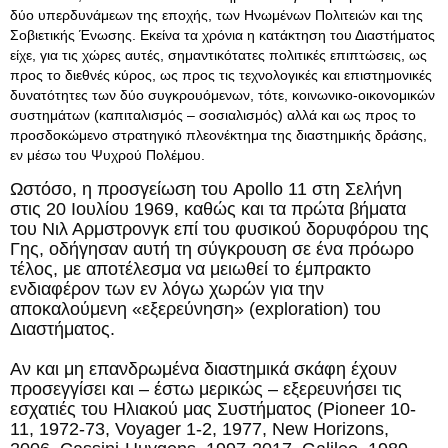
δύο υπερδυνάμεων της εποχής, των Ηνωμένων Πολιτειών και της
Σοβιετικής Ένωσης. Εκείνα τα χρόνια η κατάκτηση του Διαστήματος
είχε, για τις χώρες αυτές, σημαντικότατες πολιτικές επιπτώσεις, ως
προς το διεθνές κύρος, ως προς τις τεχνολογικές και επιστημονικές
δυνατότητες των δύο συγκρουόμενων, τότε, κοινωνικο-οικονομικών
συστημάτων (καπιταλισμός – σοσιαλισμός) αλλά και ως προς το
προσδοκώμενο στρατηγικό πλεονέκτημα της διαστημικής δράσης,
εν μέσω του Ψυχρού Πολέμου.
Ωστόσο, η προσγείωση του Apollo 11 στη Σελήνη
στις 20 Ιουλίου 1969, καθώς και τα πρώτα βήματα
του Νιλ Αρμστρονγκ επί του φυσικού δορυφόρου της
Γης, οδήγησαν αυτή τη σύγκρουση σε ένα πρόωρο
τέλος, με αποτέλεσμα να μειωθεί το έμπρακτο
ενδιαφέρον των εν λόγω χωρών για την
αποκαλούμενη «εξερεύνηση» (exploration) του
Διαστήματος.
Αν και μη επανδρωμένα διαστημικά σκάφη έχουν
προσεγγίσει και – έστω μερικώς – εξερευνήσει τις
εσχατιές του Ηλιακού μας Συστήματος (Pioneer 10-
11, 1972-73, Voyager 1-2, 1977, New Horizons,