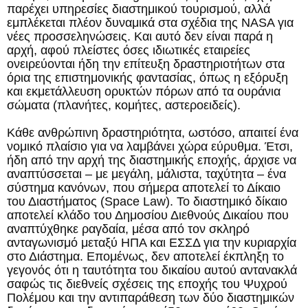
παρέχει υπηρεσίες διαστημικού τουρισμού, αλλά
εμπλέκεται πλέον δυναμικά στα σχέδια της NASA για
νέες προσσεληνώσεις. Και αυτό δεν είναι παρά η
αρχή, αφού πλείστες όσες ιδιωτικές εταιρείες
ονειρεύονται ήδη την επίτευξη δραστηριοτήτων στα
όρια της επιστημονικής φαντασίας, όπως η εξόρυξη
και εκμετάλλευση ορυκτών πόρων από τα ουράνια
σώματα (πλανήτες, κομήτες, αστεροειδείς).
Κάθε ανθρώπινη δραστηριότητα, ωστόσο, απαιτεί ένα
νομικό πλαίσιο για να λαμβάνει χώρα εύρυθμα. Έτσι,
ήδη από την αρχή της διαστημικής εποχής, άρχισε να
αναπτύσσεται – με μεγάλη, μάλιστα, ταχύτητα – ένα
σύστημα κανόνων, που σήμερα αποτελεί το Δίκαιο
του Διαστήματος (Space Law). Το διαστημικό δίκαιο
αποτελεί κλάδο του Δημοσίου Διεθνούς Δικαίου που
αναπτύχθηκε ραγδαία, μέσα από τον σκληρό
ανταγωνισμό μεταξύ ΗΠΑ και ΕΣΣΔ για την κυριαρχία
στο Διάστημα. Επομένως, δεν αποτελεί έκπληξη το
γεγονός ότι η ταυτότητα του δικαίου αυτού αντανακλά
σαφώς τις διεθνείς σχέσεις της εποχής του Ψυχρού
Πολέμου και την αντιπαράθεση των δύο διαστημικών