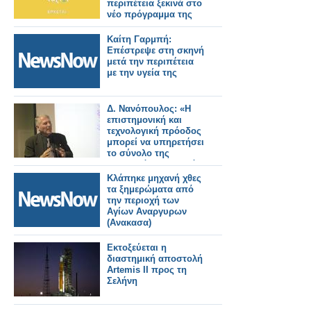
περιπέτεια ξεκινά στο
νέο πρόγραμμα της
ΕΡΤ
Καίτη Γαρμπή:
Επέστρεψε στη σκηνή
μετά την περιπέτεια
με την υγεία της
Δ. Νανόπουλος: «Η
επιστημονική και
τεχνολογική πρόοδος
μπορεί να υπηρετήσει
το σύνολο της
ανθρωπότητας και όχι
μια μικρή ελίτ»
Κλάπηκε μηχανή χθες
τα ξημερώματα από
την περιοχή των
Αγίων Αναργυρων
(Ανακασα)
Εκτοξεύεται η
διαστημική αποστολή
Artemis II προς τη
Σελήνη