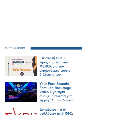
ΣΧΕΤΙΚΑ ΑΡΘΡΑ
Επιστολή Π.Φ.Σ.
προς την εταιρεία
MERCK για τον
απαράδεκτο τρόπο
διάθεσης του
φαρμακευτικού
σκευάσματος Ovitrelle
Your Face Sounds
στα ιδιωτικά
Familiar: Backstage
φαρμακεία
Video λίγο πριν
ανοίξει η αυλαία για
τη μεγάλη βραδιά του
Τελικού
Ενημέρωση των
συλλόγων από ΠΦΣ: