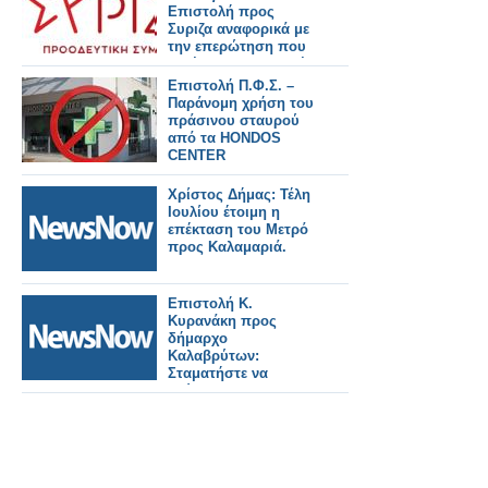
Επιστολή προς
Συριζα αναφορικά με
την επερώτηση που
κατέθεσαν Βουλευτές
του για τα ΜΗΣΥΦΑ
Επιστολή Π.Φ.Σ. –
Παράνομη χρήση του
πράσινου σταυρού
από τα HONDOS
CENTER
Χρίστος Δήμας: Τέλη
Ιουλίου έτοιμη η
επέκταση του Μετρό
προς Καλαμαριά.
Επιστολή Κ.
Κυρανάκη προς
δήμαρχο
Καλαβρύτων:
Σταματήστε να
κρύβεστε και
υπογράψτε για να
ανοίξει ξανά ο
Οδοντωτός.