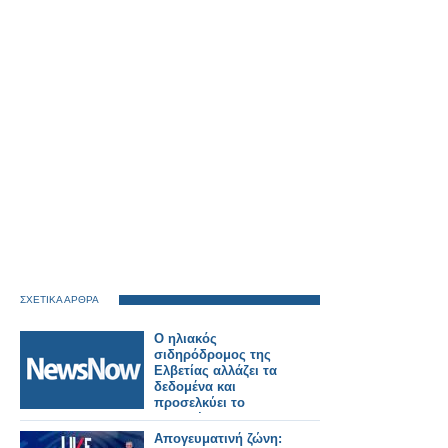
ΣΧΕΤΙΚΑ ΑΡΘΡΑ
Ο ηλιακός
σιδηρόδρομος της
Ελβετίας αλλάζει τα
δεδομένα και
προσελκύει το
ενδιαφέρον της
Ιταλίας και όχι μόνο.
Απογευματινή ζώνη: