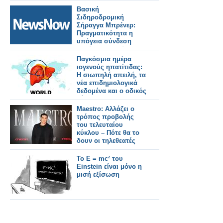
31/7/2026
Βασική
Σιδηροδρομική
Σήραγγα Μπρένερ:
Πραγματικότητα η
υπόγεια σύνδεση
Ιταλίας–Αυστρίας.
Παγκόσμια ημέρα
ιογενούς ηπατίτιδας:
Η σιωπηλή απειλή, τα
νέα επιδημιολογικά
δεδομένα και ο οδικός
χάρτης για την
εξάλειψη της νόσου
Maestro: Αλλάζει ο
τρόπος προβολής
του τελευταίου
κύκλου – Πότε θα το
δουν οι τηλεθεατές
Το E = mc² του
Einstein είναι μόνο η
μισή εξίσωση