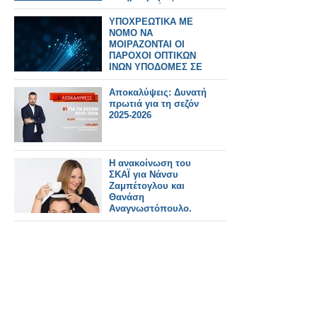
θα εμπιστεύονται οι
πολίτες.
ΥΠΟΧΡΕΩΤΙΚΑ ΜΕ
ΝΟΜΟ ΝΑ
ΜΟΙΡΑΖΟΝΤΑΙ ΟΙ
ΠΑΡΟΧΟΙ ΟΠΤΙΚΩΝ
ΙΝΩΝ ΥΠΟΔΟΜΕΣ ΣΕ
ΠΟΛΥΚΑΤΟΙΚΙΕΣ
Αποκαλύψεις: Δυνατή
πρωτιά για τη σεζόν
2025-2026
Η ανακοίνωση του
ΣΚΑΪ για Νάνσυ
Ζαμπέτογλου και
Θανάση
Αναγνωστόπουλο.