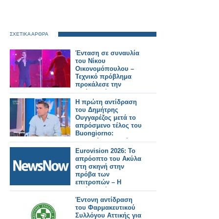
ΣΧΕΤΙΚΑ ΑΡΘΡΑ
Ένταση σε συναυλία
του Νίκου
Οικονομόπουλου –
Τεχνικό πρόβλημα
προκάλεσε την
αντίδρασή του
Η πρώτη αντίδραση
του Δημήτρης
Ουγγαρέζος μετά το
απρόσμενο τέλος του
Buongiorno:
«Εννοείται πως έχω
πολλά να πω»
Eurovision 2026: Το
απρόοπτο του Ακύλα
στη σκηνή στην
πρόβα των
επιτροπών – Η
αντίδρασή του on
stage (VIDEO)
Έντονη αντίδραση
του Φαρμακευτικού
Συλλόγου Αττικής για