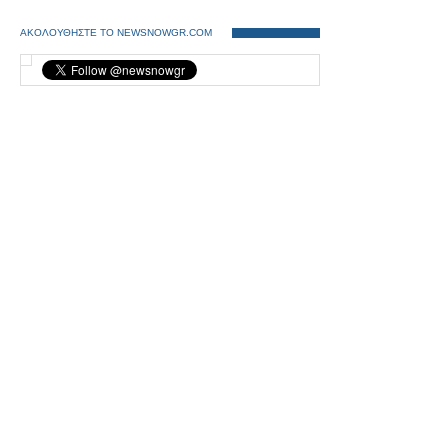
ΑΚΟΛΟΥΘΗΣΤΕ ΤΟ NEWSNOWGR.COM