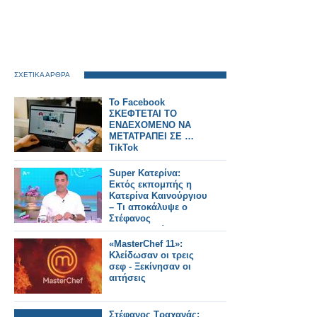
ΣΧΕΤΙΚΑ ΑΡΘΡΑ
Το Facebook
ΣΚΕΦΤΕΤΑΙ ΤΟ
ΕΝΔΕΧΟΜΕΝΟ ΝΑ
ΜΕΤΑΤΡΑΠΕΙ ΣΕ …
TikTok
Super Κατερίνα:
Εκτός εκπομπής η
Κατερίνα Καινούργιου
– Τι αποκάλυψε ο
Στέφανος
Κωνσταντινίδης
«MasterChef 11»:
Κλείδωσαν οι τρεις
σεφ - Ξεκίνησαν οι
αιτήσεις
Στέφανος Τραχανάς: