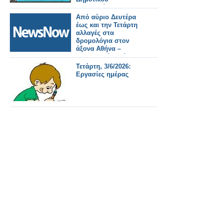
Συμβουλίου και της
Δημοτικής Επιτροπής
Από αύριο Δευτέρα
την Τετάρτη 1 Ιουλίου.
έως και την Τετάρτη
αλλαγές στα
δρομολόγια στον
άξονα Αθήνα –
Θεσσαλονίκη λόγω
έργων του ΟΣΕ.
Τετάρτη, 3/6/2026:
Εργασίες ημέρας