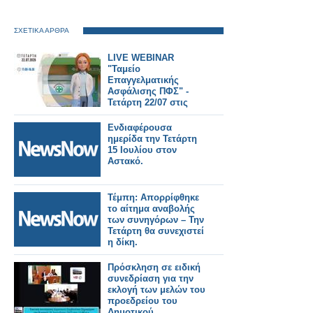
ΣΧΕΤΙΚΑ ΑΡΘΡΑ
LIVE WEBINAR
"Ταμείο
Επαγγελματικής
Ασφάλισης ΠΦΣ" -
Τετάρτη 22/07 στις
17:00
Ενδιαφέρουσα
ημερίδα την Τετάρτη
15 Ιουλίου στον
Αστακό.
Τέμπη: Απορρίφθηκε
το αίτημα αναβολής
των συνηγόρων – Την
Τετάρτη θα συνεχιστεί
η δίκη.
Πρόσκληση σε ειδική
συνεδρίαση για την
εκλογή των μελών του
προεδρείου του
Δημοτικού