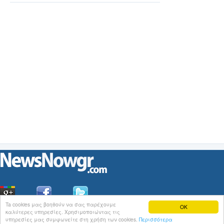
Ta cookies μας βοηθούν να σας παρέχουμε
OK
καλύτερες υπηρεσίες. Χρησιμοποιώντας τις
Οι
Ειδήσεις
του NewsNowgr.com στο
iNews
υπηρεσίες μας συμφωνείτε στη χρήση των cookies.
Περισσότερα