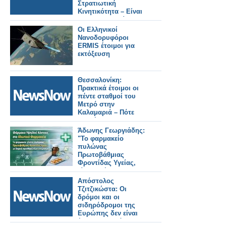
Στρατιωτική
Κινητικότητα – Είναι
οι Ευρωπαϊκοί
Σιδηρόδρομοι έτοιμοι;
Οι Ελληνικοί
Νανοδορυφόροι
ERMIS έτοιμοι για
εκτόξευση
Θεσσαλονίκη:
Πρακτικά έτοιμοι οι
πέντε σταθμοί του
Μετρό στην
Καλαμαριά – Πότε
αναμένεται η
παράδοση του έργου
Άδωνης Γεωργιάδης:
"Το φαρμακείο
πυλώνας
Πρωτοβάθμιας
Φροντίδας Υγείας,
είμαστε έτοιμοι για
νέες υπηρεσίες
Απόστολος
Υγείας"
Τζιτζικώστα: Οι
δρόμοι και οι
σιδηρόδρομοι της
Ευρώπης δεν είναι
έτοιμοι για πόλεμο με