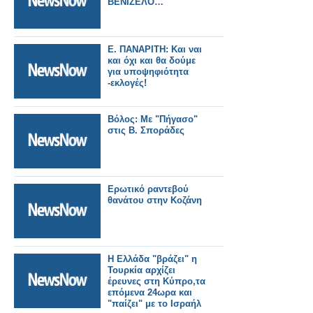
ΒΕΝΙΖΕΛΟ…
Ε. ΠΑΝΑΡΙΤΗ: Και ναι
και όχι και θα δούμε
για υποψηφιότητα
-εκλογές!
Βόλος: Με "Πήγασο"
στις Β. Σποράδες
Eρωτικό ραντεβού
θανάτου στην Κοζάνη
H Ελλάδα "βράζει" η
Τουρκία αρχίζει
έρευνες στη Κύπρο,τα
επόμενα 24ωρα και
"παίζει" με το Ισραήλ