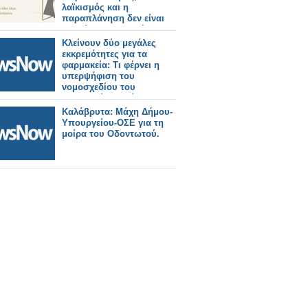
λαϊκισμός και η
παραπλάνηση δεν είναι
ουσιώδης πολιτική
πράξη. Αυτά τα ζήσαμε
Κλείνουν δύο μεγάλες
και όλοι λέμε ότι πρέπει
εκκρεμότητες για τα
να σταματήσουν.
φαρμακεία: Τι φέρνει η
υπερψήφιση του
νομοσχεδίου του
Υπουργείου Υγείας
Καλάβρυτα: Μάχη Δήμου-
Υπουργείου-ΟΣΕ για τη
μοίρα του Οδοντωτού.