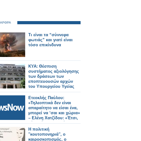
 ΑΡΘΡΑ
Τι είναι τα “σύννεφα
φωτιάς” και γιατί είναι
τόσο επικίνδυνα
ΚΥΑ: Θέσπιση
συστήματος αξιολόγησης
των δράσεων των
εποπτευουσών αρχών
του Υπουργείου Υγείας
Ετεοκλής Παύλου:
«Τηλεοπτικά δεν είναι
απαραίτητο να είσαι ένα,
μπορεί να ‘σαι και χώρια»
– Ελένη Χατζίδου: «Έτσι,
κάθε μέρα να το λέμε
μπας και..»
Η πολιτική
''κουτοπονηριά'', ο
καιροσκοπισμός, ο