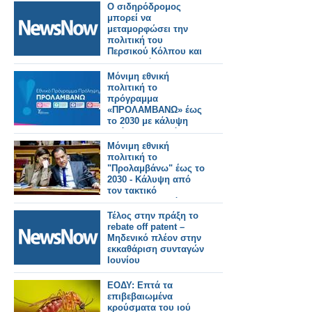
Ο σιδηρόδρομος
μπορεί να
μεταμορφώσει την
πολιτική του
Περσικού Κόλπου και
την παγκόσμια
ασφάλεια.
Μόνιμη εθνική
πολιτική το
πρόγραμμα
«ΠΡΟΛΑΜΒΑΝΩ» έως
το 2030 με κάλυψη
από τον Τακτικό
Προϋπολογισμό
Μόνιμη εθνική
πολιτική το
"Προλαμβάνω" έως το
2030 - Κάλυψη από
τον τακτικό
προϋπολογισμό
Τέλος στην πράξη το
rebate off patent –
Μηδενικό πλέον στην
εκκαθάριση συνταγών
Ιουνίου
ΕΟΔΥ: Επτά τα
επιβεβαιωμένα
κρούσματα του ιού