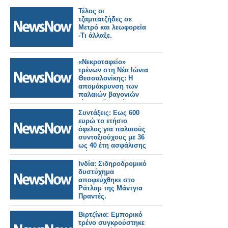
Τέλος οι
τζαμπατζήδες σε
Μετρό και λεωφορεία
-Τι άλλαξε.
«Νεκροταφείο»
τρένων στη Νέα Ιώνια
Θεσσαλονίκης: Η
απομάκρυνση των
παλαιών βαγονιών
είναι χρόνιο αίτημα
των κατοίκων.
Συντάξεις: Εως 600
ευρώ το ετήσιο
όφελος για παλαιούς
συνταξιούχους με 36
ως 40 έτη ασφάλισης
[πίνακες]
Ινδία: Σιδηροδρομικό
δυστύχημα
αποφεύχθηκε στο
Ράτλαμ της Μάντγια
Πραντές.
Βιρτζίνια: Εμπορικό
τρένο συγκρούστηκε