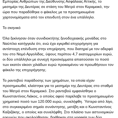
Εμπορίας Ανθρώπων της Διεύθυνσης Ασφάλειας Αττικής, το
μεσημέρι της Δευτέρας σε στάση του Μετρό στον Κεραμεικό, την
ώρα που παραδόθηκε ο φάκελος με τα προσημειωμένα
χαρτονομίσματα από τον επενδυτή στον ένα υπάλληλο.
Το σκηνικό
Όλα ξεκίνησαν όταν συνιδιοκτήτης ξενοδοχειακής μονάδας στο
Ναύπλιο κατήγγειλε ότι, ενώ έχει εγκριθεί επιχορήγηση για
αντίστοιχη επένδυση στην επιχείρηση, που διατηρεί με τον αδερφό
του στο Νομό Αργολίδας, ύψους περίπου 4,7 εκατομμυρίων ευρώ,
οι δύο υπάλληλοι με συνεχή προσκόμματα απαιτούσαν το ποσό
των εκατόν είκοσι χιλιάδων ευρώ προκειμένου να προωθήσουν τον
φάκελο της επιχορήγησης.
Το ραντεβού παράδοσης των χρημάτων, τα οποία είχαν
προσημειωθεί, κλείστηκε για το μεσημέρι της Δευτέρας στο σταθμό
του Μετρό στον Κεραμεικό. Στο ραντεβού εμφανίσθηκε ο
Κωνσταντίνος Λιάκος, ο οποίος αφού παρέλαβε το προσημειωμένο
χρηματικό ποσό των 120.000 ευρώ, συνελήφθη. Ύστερα από λίγο,
στο συγκεκριμένο σημείο συνάντησης, μετέβη και ο Κωνσταντίνος
Καζαζάκης, ο οποίος και συνελήφθη. Στο πλαίσιο των αστυνομικών
ερευνών που ακολούθησαν, βρέθηκαν στα γραφεία των δύο