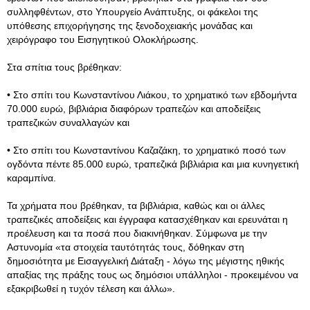
συλληφθέντων, στο Υπουργείο Ανάπτυξης, οι φάκελοι της
υπόθεσης επιχορήγησης της ξενοδοχειακής μονάδας και
χειρόγραφο του Εισηγητικού Ολοκλήρωσης.
Στα σπίτια τους βρέθηκαν:
• Στο σπίτι του Κωνσταντίνου Λιάκου, το χρηματικό των εβδομήντα
70.000 ευρώ, βιβλιάρια διαφόρων τραπεζών και αποδείξεις
τραπεζικών συναλλαγών και
• Στο σπίτι του Κωνσταντίνου Καζαζάκη, το χρηματικό ποσό των
ογδόντα πέντε 85.000 ευρώ, τραπεζικά βιβλιάρια και μια κυνηγετική
καραμπίνα.
Τα χρήματα που βρέθηκαν, τα βιβλιάρια, καθώς και οι άλλες
τραπεζικές αποδείξεις και έγγραφα κατασχέθηκαν και ερευνάται η
προέλευση και τα ποσά που διακινήθηκαν. Σύμφωνα με την
Αστυνομία «τα στοιχεία ταυτότητάς τους, δόθηκαν στη
δημοσιότητα με Εισαγγελική Διάταξη - λόγω της μέγιστης ηθικής
απαξίας της πράξης τους ως δημόσιοι υπάλληλοι - προκειμένου να
εξακριβωθεί η τυχόν τέλεση και άλλω».