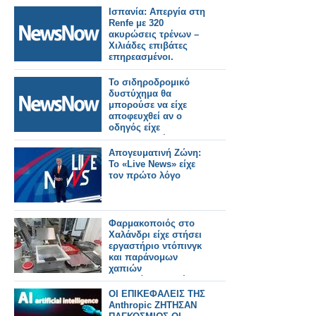
Παραδείγματα.
Ισπανία: Απεργία στη
Renfe με 320
ακυρώσεις τρένων –
Χιλιάδες επιβάτες
επηρεασμένοι.
Το σιδηροδρομικό
δυστύχημα θα
μπορούσε να είχε
αποφευχθεί αν ο
οδηγός είχε
χρησιμοποιήσει το
σύστημα έκτακτης
Απογευματινή Ζώνη:
ανάγκης σύμφωνα με
Το «Live News» είχε
έρευνα.
τον πρώτο λόγο
Φαρμακοποιός στο
Χαλάνδρι είχε στήσει
εργαστήριο ντόπινγκ
και παράνομων
χαπιών
αδυνατίσματος, έκανε
εξαγωγές σε 90 χώρες
ΟΙ ΕΠΙΚΕΦΑΛΕΙΣ ΤΗΣ
με τζίρο 1 εκατ. ευρώ
Anthropic ΖΗΤΗΣΑΝ