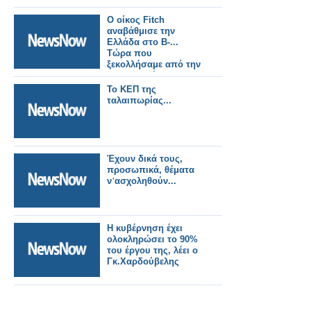
Ο οίκος Fitch
αναβάθμισε την
Ελλάδα στο B-...
Τώρα που
ξεκολλήσαμε από την
"επιλεκτική
χρεοκοπία" λέτε να το
To KEΠ της
βουλώσουν οι ηλίθιοι;
ταλαιπωρίας...
Έχουν δικά τους,
προσωπικά, θέματα
ν᾽ασχοληθούν...
Η κυβέρνηση έχει
ολοκληρώσει το 90%
του έργου της, λέει ο
Γκ.Χαρδούβελης