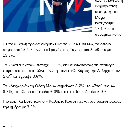
ζώνης, καθώς η
ενημερωτική
εκπομπή του
Mega
κατέγραψε
17.1% στο
δυναμικό κοινό.
Σε πολύ καλή τροχιά κινήθηκε και το «The Chase», το οποίο
σημείωσε 15.4%, ενώ ο «Τροχός της Τύχης» ακολούθησε με
13.5%.
Το «Κάτι Ψήνεται» πέτυχε 11.2%, επιβεβαιώνοντας τη σταθερή
παρουσία του στη ζώνη, ενώ η ταινία «Οι Κυρίες της Αυλής» στον
ΣΚΑΪ κατέγραψε 8.6%.
Το «Διαχωρίζω τη Θέση Μου» σημείωσε 8.2%, το «Στούντιο 4»
6.7%, το «Cash or Trash» 6.3% και το «Rouk Zouk» 5.9%.
Πιο χαμηλά βρέθηκαν οι «Καθαρές Κουβέντες», που ολοκλήρωσαν
την ημέρα με 3.2%.