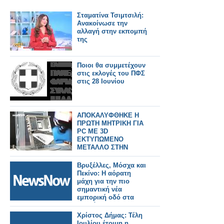
Σταματίνα Τσιμτσιλή:
Aνακοίνωσε την
αλλαγή στην εκπομπή
της
Ποιοι θα συμμετέχουν
στις εκλογές του ΠΦΣ
στις 28 Ιουνίου
ΑΠΟΚΑΛΥΦΘΗΚΕ Η
ΠΡΩΤΗ ΜΗΤΡΙΚΗ ΓΙΑ
PC ΜΕ 3D
ΕΚΤΥΠΩΜΕΝΟ
ΜΕΤΑΛΛΟ ΣΤΗΝ
Computex 2026
Βρυξέλλες, Μόσχα και
Πεκίνο: Η αόρατη
μάχη για την πιο
σημαντική νέα
εμπορική οδό στα
Βαλκάνια.
Χρίστος Δήμας: Τέλη
Ιουλίου έτοιμη η