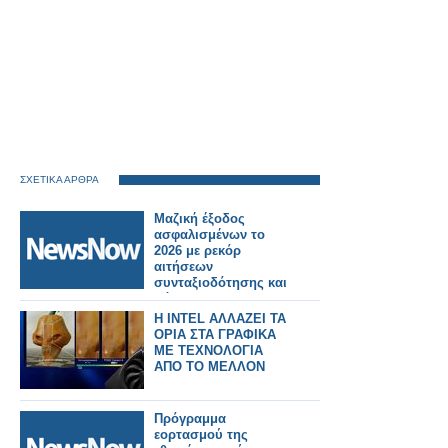
ΣΧΕΤΙΚΑ ΑΡΘΡΑ
Μαζική έξοδος
ασφαλισμένων το
2026 με ρεκόρ
αιτήσεων
συνταξιοδότησης και
φόβους για
αυστηρότερα όρια.
H INTEL ΑΛΛΑΖΕΙ ΤΑ
ΟΡΙΑ ΣΤΑ ΓΡΑΦΙΚΑ
ΜΕ ΤΕΧΝΟΛΟΓΙΑ
ΑΠΟ ΤΟ ΜΕΛΛΟΝ
Πρόγραμμα
εορτασμού της