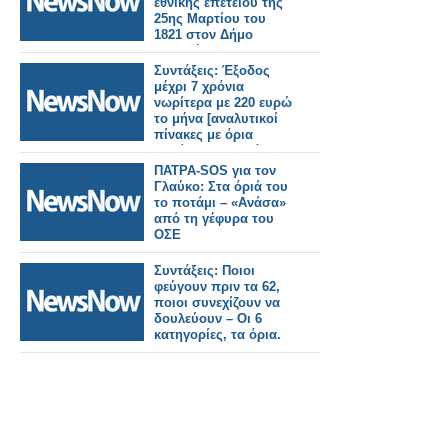
εθνικής επετείου της
25ης Μαρτίου του
1821 στον Δήμο
Ξηρομέρου.
Συντάξεις: Έξοδος
μέχρι 7 χρόνια
νωρίτερα με 220 ευρώ
το μήνα [αναλυτικοί
πίνακες με όρια
ηλικίας και ποσά]
ΠΑΤΡΑ-SOS για τον
Γλαύκο: Στα όριά του
το ποτάμι – «Ανάσα»
από τη γέφυρα του
ΟΣΕ
Συντάξεις: Ποιοι
φεύγουν πριν τα 62,
ποιοι συνεχίζουν να
δουλεύουν – Οι 6
κατηγορίες, τα όρια.