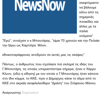
σκεφτόμαστε
να βάλουμε
κάτω από τις
σημερινές
πινακίδες και
άλλες με τα
παλιά
ονόματα".
"Εγώ", συνέχισε ο κ.Μπουτάρης, "είμαι 70 χρονών και την Πυλαία
την ξέρω ως Καμτσίρα. Μόνο..
εθνικοπαράφρονες αντιδρούν σε αυτές μας τις σκέψεις".
Πάντως, ο άνθρωπος που σχολίασε πιό σκληρά τις ιδέες του
Γ.Μπουτάρη, τις οποίες υπερασπίστηκε σήμερα, ήταν ο Χάρρυ
Κλυνν, (εδώ η είδηση) με τον οποίο ο Γ.Μπουτάρης ήταν κάποτε
στο ίδιο κόμμα, το ΚΚΕ, πριν ο Δήμαρχος κάνει το άλμα από το
ΚΚΕ στο ακραία νεοφιλελεύθερο "Δράση" του Στέφανου Μάνου.
Αναγνωστης
Ksipnistere