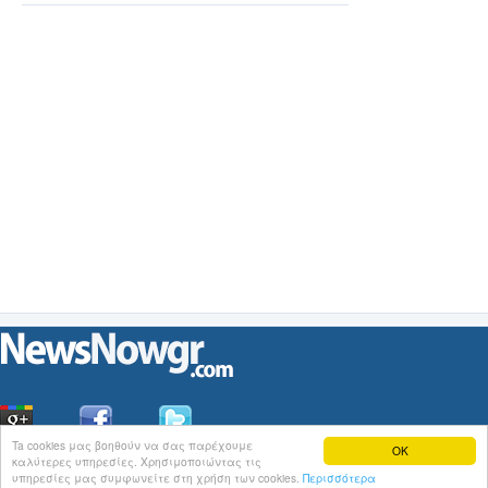
Ta cookies μας βοηθούν να σας παρέχουμε
OK
καλύτερες υπηρεσίες. Χρησιμοποιώντας τις
Οι
Ειδήσεις
του NewsNowgr.com στο
iNews
υπηρεσίες μας συμφωνείτε στη χρήση των cookies.
Περισσότερα