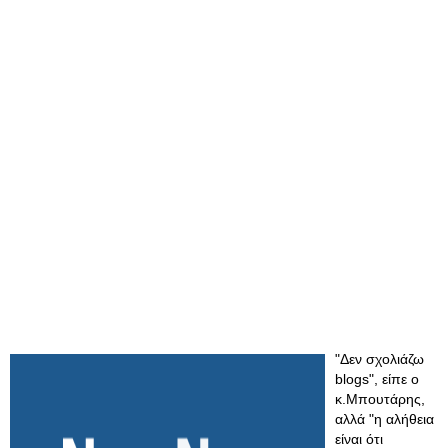
"Δεν σχολιάζω
blogs", είπε ο
κ.Μπουτάρης,
αλλά "η αλήθεια
είναι ότι