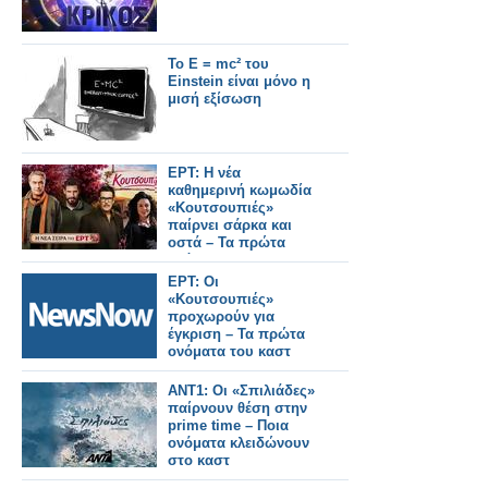
Το E = mc² του
Einstein είναι μόνο η
μισή εξίσωση
ΕΡΤ: Η νέα
καθημερινή κωμωδία
«Κουτσουπιές»
παίρνει σάρκα και
οστά – Τα πρώτα
ονόματα του καστ
ΕΡΤ: Οι
«Κουτσουπιές»
προχωρούν για
έγκριση – Τα πρώτα
ονόματα του καστ
ΑΝΤ1: Οι «Σπιλιάδες»
παίρνουν θέση στην
prime time – Ποια
ονόματα κλειδώνουν
στο καστ