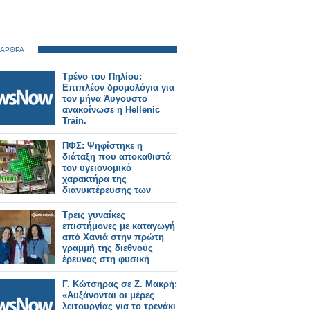
 ΑΡΘΡΑ
Τρένο του Πηλίου:
Επιπλέον δρομολόγια για
τον μήνα Άυγουστο
ανακοίνωσε η Hellenic
Train.
ΠΦΣ: Ψηφίστηκε η
διάταξη που αποκαθιστά
τον υγειονομικό
χαρακτήρα της
διανυκτέρευσης των
φαρμακείων οριοθετώντας
με σαφήνεια τις
Τρεις γυναίκες
υποχρεώσεις τους κατά
επιστήμονες με καταγωγή
τη διάρκειά της
από Χανιά στην πρώτη
γραμμή της διεθνούς
έρευνας στη φυσική
Γ. Κώτσηρας σε Ζ. Μακρή:
«Αυξάνονται oι μέρες
λειτουργίας για το τρενάκι